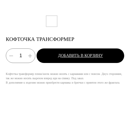
КОФТОЧКА ТРАНСФОРМЕР
ДОБАВИТЬ В КОРЗИНУ
Кофточка трансформер плюш/шелк можно носить с карманами или с поясом. Двух сторонняя,
так же можно носить вырезом вперед иди на спинку. Под заказ.
В дополнение к изделию можно приобрести карманы и брючки с принтом этого же фрактала.